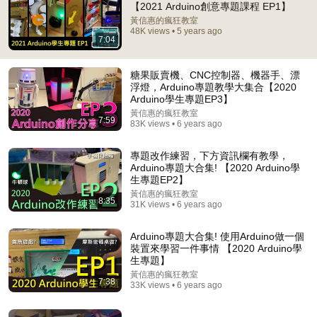
【2021 Arduino創意專題課程 EP1】
你好，我是《IoT沒那麼難，新手用JavaScript做自己的玩
黃信惠的瘋狂教室
48K views • 5 years ago
具》的作者，每每看到信惠老師學生的作品，都覺得很有
7:04
趣，很有創意！

反觀是我們大人已經沒有對於改善生活的創意、還有動手
糖果販賣機、CNC控制器、機器手、漂
去做這一塊了～

浮燈，Arduino專題教學大集合【2020
這些孩子未來一定會成為優秀的Maker的！加油！
Arduino學生專題EP3】
黃信惠的瘋狂教室
7:59
83K views • 6 years ago
專題改作練習，下方資訊欄有教學，
Arduino專題大合集! 【2020 Arduino學
生專題EP2】
黃信惠的瘋狂教室
8:35
31K views • 6 years ago
16:32
Arduino專題大合集! 使用Arduino做一個
裝置來學習一件事情 【2020 Arduino學
【教學】各種常見Arduino感應模組，麥克風模組、霍
生專題】
爾開關、紅外線感測器
黃信惠的瘋狂教室
黃信惠的瘋狂教室
•
138K views
7:38
33K views • 6 years ago