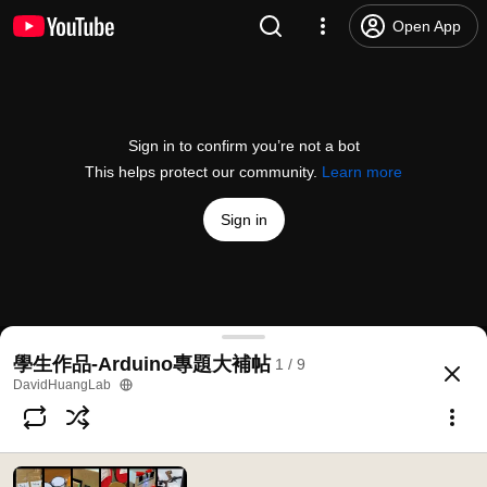
Open App
Sign in to confirm you’re not a bot
This helps protect our community.
Learn more
Sign in
【2021 Arduino創意專題課程 EP1】
學生作品-Arduino專題大補帖
1 / 9
@
davidhuanglab
359 likes
48K views
5 years ago
more
DavidHuangLab
Subscribe
Comments
11